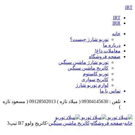
IRT
IRT
IRR
خانه
توربو شارژ چیست؟
درباره ما
معاملات داغ!
صفحه فروشگاه
توربو شارژ ماشین سنگین
کاتریج ماشین سنگین
توربو کاستوم
کاتریج سواری
لوازم توربو شارژ
تماس با ما
تلفن : 09304145630 ( میلاد تازه ) 09128502013 ( مسعود تازه
)
خانه
›
صفحه فروشگاه
›
کاتریج ماشین سنگین
›
کاتریج ولوو B7 تیپ3