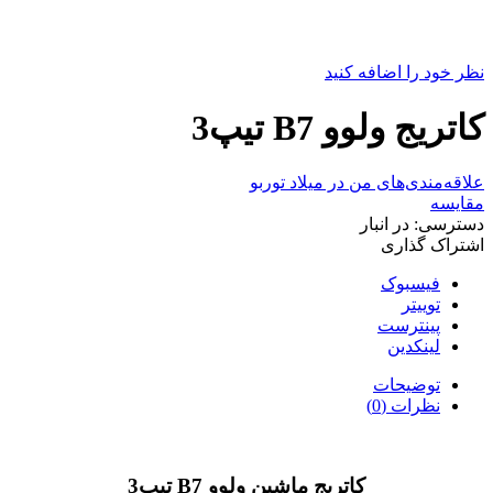
نظر خود را اضافه کنید
کاتریج ولوو B7 تیپ3
علاقه‌مندی‌های من در میلاد توربو
مقایسه
دسترسی:
در انبار
اشتراک گذاری
فیسبوک
توییتر
پینترست
لینکدین
توضیحات
نظرات (0)
کاتریج ماشین ولوو B7 تیپ3