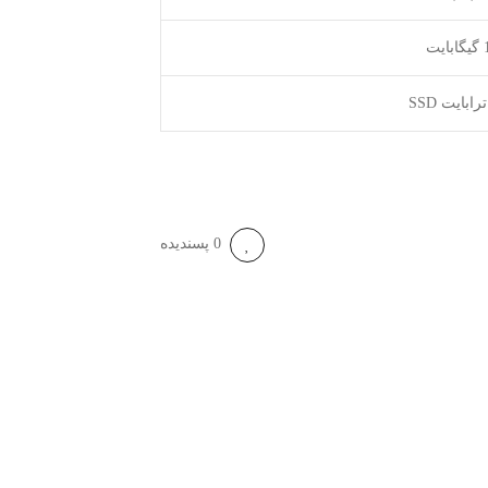
ایت
0 پسندیده