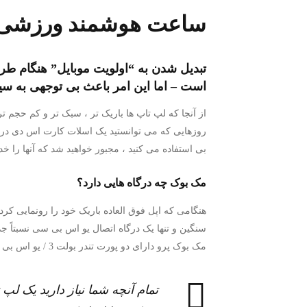
ساعت هوشمند ورزشی 
تبدیل شدن به “اولویت موبایل” هنگام طر
است – اما این امر باعث بی توجهی به س
از آنجا که لپ تاپ ها باریک تر ، سبک تر و کم حجم تر
روزهایی که می توانستید یک اسلات کارت اس دی در م
بی استفاده می کنید ، مجبور خواهید شد که آنها را 
مک بوک چه درگاه هایی دارد؟
مک بوک پرو دارای دو پورت تندر بولت 3 / یو اس بی سی است. مک بوک پرو 15 اینچ چهار درگاه تندر بولت 3 / یو اس بی سی را ارائه می دهد.
تمام آنچه شما نیاز دارید یک لپ تا