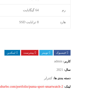
رم
64 گیگابایت
هارد
8 ترابایت SSD
فیسبوک
توییتر
پینترست
لینکدین
کاربر:
admin
سال:
2021
دسته بندی ها:
کنترلر
لینک:
ladturbo.com/portfolio/puma-sport-smartwatch-2/