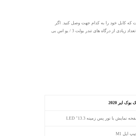
ه کابل خود را به کدام جهت وصل کنید. اگر
احساس کنید که هر بار که یک پریز یو اس بی ای را وصل می کنید راه اشتباه است ، این یک دور خواهد بود حافظه به نظر می رسد تعداد زیادی از درگاه های تندر بولت 3 / یو اس بی
بوک ایر 2020
ه نمایش با نور پس زمینه 13.3″ LED
پ اپل M1