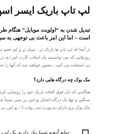
لپ تاپ باریک ایسر اسپای
تبدیل شدن به “اولویت موبایل” هنگام طر
است – اما این امر باعث بی توجهی به س
از آنجا که لپ تاپ ها باریک تر ، سبک تر و کم حجم تر
روزهایی که می توانستید یک اسلات کارت اس دی در م
بی استفاده می کنید ، مجبور خواهید شد که آنها را 
مک بوک چه درگاه هایی دارد؟
مک بوک پرو دارای دو پورت تندر بولت 3 / یو اس بی سی است. مک بوک پرو 15 اینچ چهار درگاه تندر بولت 3 / یو اس بی سی را ارائه می دهد.
تمام آنچه شما نیاز دارید یک لپ تا