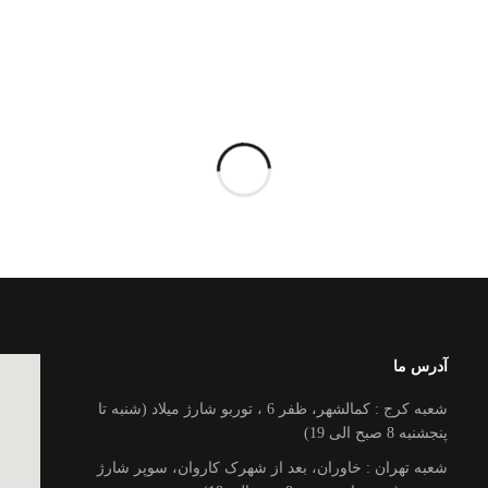
آدرس ما
شعبه کرج : کمالشهر، ظفر 6 ، توربو شارژ میلاد (شنبه تا
پنجشنبه 8 صبح الی 19)
شعبه تهران : خاوران، بعد از شهرک کاروان، سوپر شارژ