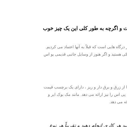
ست و اگرچه به طور کلی این یک چیز خوب
رگاه هایی است که قبلاً به آنها اعتماد می کردیم.
ی هستید و اگر هنوز از وسایل جانبی قدیمی یو اس
جدید بسیار سر و صدا ایجاد کرد. جدا از زرق و برق دار و ریز ، دارای یک برچسب قیمت
و اس بی سی نسبتاً جدید است. یو اس بی تایپ سی علاوه بر پشتیبانی از شارژ ، انتقال تا 5 گیگا بایت پی اس را نیز ارائه می دهد. مانند مک بوک ایر و
ید هر کاری انجام دهید و تقریباً هر نوع