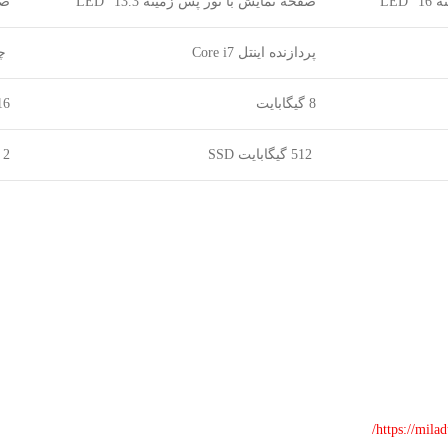
LED
صفحه نمایش با نور پس زمینه 13.3″ LED
صفح
پردازنده اینتل Core i7
چی
8 گیگابایت
16 گیگاب
512 گیگابایت SSD
2 ترابایت SSD
https://mila