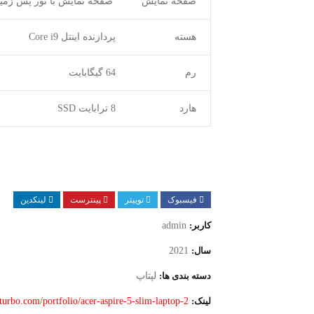
صفحه نمایش
صفحه نمایش با نور پس زمینه 16″ 
هسته
پردازنده اینتل Core i9
رم
64 گیگابایت
هارد
8 ترابایت SSD
فیسبوک
توییتر
پینترست
لینکدین
کاربر:
admin
سال:
2021
دسته بندی ها:
لپتاپ
لینک:
dturbo.com/portfolio/acer-aspire-5-slim-laptop-2/