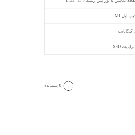
ه نمایش با نور پس زمینه 13.3″ LED
پ اپل M1
ایت
0 پسندیده