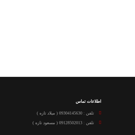
اطلاعات تماس
تلفن : 09304145630 ( میلاد تازه )
تلفن : 09128502013 ( مسعود تازه )