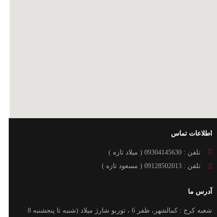
اطلاعات تماس
تلفن : 09304145630 ( میلاد تازه )
تلفن : 09128502013 ( مسعود تازه )
آدرس ما
شعبه کرج : کمالشهر، ظفر 6 ، توربو شارژ میلاد (شنبه تا پنجشنبه 8