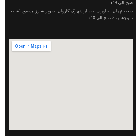
صبح الی 19)
شعبه تهران : خاوران، بعد از شهرک کاروان، سوپر شارژ مسعود (شنبه
تا پنجشنبه 8 صبح الی 18)