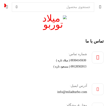
0
تماس با ما
شماره تماس:
09304145630 ( میلاد تازه )
09128502013 ( مسعود تازه )
آدرس ایمیل:
info@miladturbo.com
محل فروشگاه: